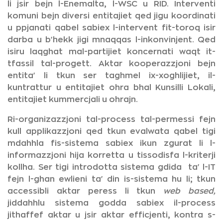
li jsir bejn l-Enemalta, l-WSC u RID. Interventi
komuni bejn diversi entitajiet qed jigu koordinati
u ppjanati qabel sabiex l-intervent fit-toroq isir
darba u b'hekk jigi mnaqqas l-inkonvinjent. Qed
isiru laqghat mal-partijiet koncernati waqt it-
tfassil tal-progett. Aktar kooperazzjoni bejn
entita' li tkun ser taghmel ix-xoghlijiet, il-
kuntrattur u entitajiet ohra bhal Kunsilli Lokali,
entitajiet kummercjali u ohrajn.
Ri-organizazzjoni tal-process tal-permessi fejn
kull applikazzjoni qed tkun evalwata qabel tigi
mdahhla fis-sistema sabiex ikun zgurat li l-
informazzjoni hija korretta u tissodisfa l-kriterji
kollha. Ser tigi introdotta sistema gdida ta' l-IT
fejn l-ghan ewlieni ta' din is-sistema hu li; tkun
accessibli aktar peress li tkun
web based,
jiddahhlu sistema godda sabiex il-process
jithaffef aktar u jsir aktar efficjenti, kontra s-