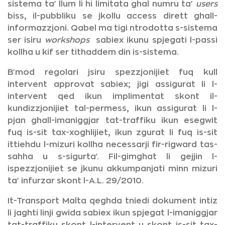
sistema ta' llum li hi limitata ghal numru ta'
users
biss, il-pubbliku se jkollu access dirett ghall-
informazzjoni. Qabel ma tigi ntrodotta s-sistema
ser isiru
workshops
sabiex ikunu spjegati l-passi
kollha u kif ser tithaddem din is-sistema.
B'mod regolari jsiru spezzjonijiet fuq kull
intervent approvat sabiex; jigi assigurat li l-
intervent qed ikun implimentat skont il-
kundizzjonijiet tal-permess, ikun assigurat li l-
pjan ghall-imaniggjar tat-traffiku ikun esegwit
fuq is-sit tax-xoghlijiet, ikun zgurat li fuq is-sit
ittiehdu l-mizuri kollha necessarji fir-rigward tas-
sahha u s-sigurta'. Fil-gimghat li gejjin l-
ispezzjonijiet se jkunu akkumpanjati minn mizuri
ta' infurzar skont l-A.L. 29/2010.
It-Transport Malta qeghda tniedi dokument intiz
li jaghti linji gwida sabiex ikun spjegat l-imaniggjar