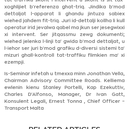
tat-traffiku skont l-intervent u skont is-sit tax-
xoghlijiet b'referenza ghat-triq. Jindika b'mod
dettaljat l-apparat li ghandu jintuza sabiex
wiehed jahdem fit-triq. Juri id-dettalji kollha li kull
operatur irid jevalwa qabel ma jkun ser jesegwixxi
xi intervent. Ser jitqassmu zewg dokumenti;
wiehed jelenka l-linji ta' gwida b'mod dettaljat, u
l-iehor ser juri b'mod grafiku d-diversi sistemi ta'
mizuri ghall-kontroll tat-traffiku flimkien ma' xi
ezempji.
Is-Seminar infetah u tmexxa minn Jonathan Vella,
Chairman Advisory Committee Roads. Kelliema
ewlenin kienu Stanley Portelli, Kap Ezekuttiv,
Charles D'Alfonso, Manager, Dr Ivan Gatt,
Konsulent Legali, Ernest Tonna , Chief Officer –
Transport Malta