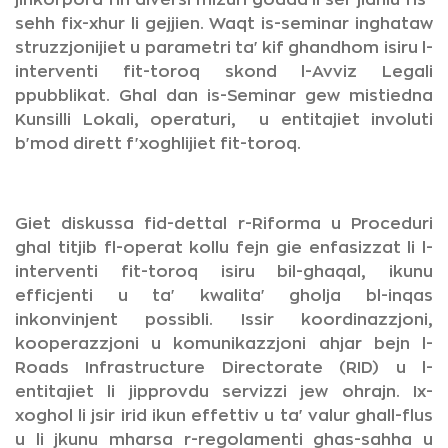
jinkorpora fih diversi mizuri godda li ser jidhlu fis-
sehh fix-xhur li gejjien. Waqt is-seminar inghataw
struzzjonijiet u parametri ta' kif ghandhom isiru l-
interventi fit-toroq skond l-Avviz Legali
ppubblikat. Ghal dan is-Seminar gew mistiedna
Kunsilli Lokali, operaturi, u entitajiet involuti
b'mod dirett f'xoghlijiet fit-toroq.
Giet diskussa fid-dettal r-Riforma u Proceduri
ghal titjib fl-operat kollu fejn gie enfasizzat li l-
interventi fit-toroq isiru bil-ghaqal, ikunu
efficjenti u ta' kwalita' gholja bl-inqas
inkonvinjent possibli. Issir koordinazzjoni,
kooperazzjoni u komunikazzjoni ahjar bejn l-
Roads Infrastructure Directorate (RID) u l-
entitajiet li jipprovdu servizzi jew ohrajn. Ix-
xoghol li jsir irid ikun effettiv u ta' valur ghall-flus
u li jkunu mharsa r-regolamenti ghas-sahha u