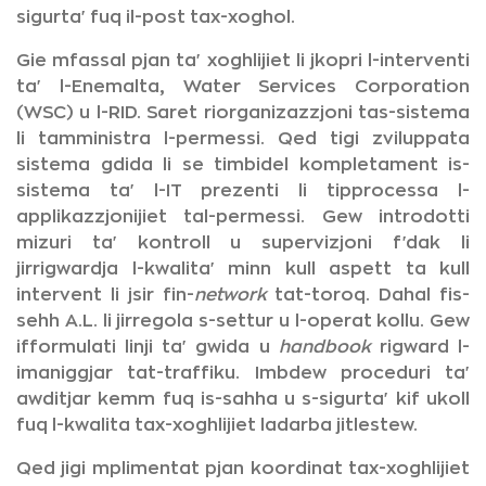
sigurta' fuq il-post tax-xoghol.
Gie mfassal pjan ta' xoghlijiet li jkopri l-interventi
ta' l-Enemalta, Water Services Corporation
(WSC) u l-RID. Saret riorganizazzjoni tas-sistema
li tamministra l-permessi. Qed tigi zviluppata
sistema gdida li se timbidel kompletament is-
sistema ta' l-IT prezenti li tipprocessa l-
applikazzjonijiet tal-permessi. Gew introdotti
mizuri ta' kontroll u supervizjoni f'dak li
jirrigwardja l-kwalita' minn kull aspett ta kull
intervent li jsir fin-
network
tat-toroq. Dahal fis-
sehh A.L. li jirregola s-settur u l-operat kollu. Gew
ifformulati linji ta' gwida u
handbook
rigward l-
imaniggjar tat-traffiku. Imbdew proceduri ta'
awditjar kemm fuq is-sahha u s-sigurta' kif ukoll
fuq l-kwalita tax-xoghlijiet ladarba jitlestew.
Qed jigi mplimentat pjan koordinat tax-xoghlijiet